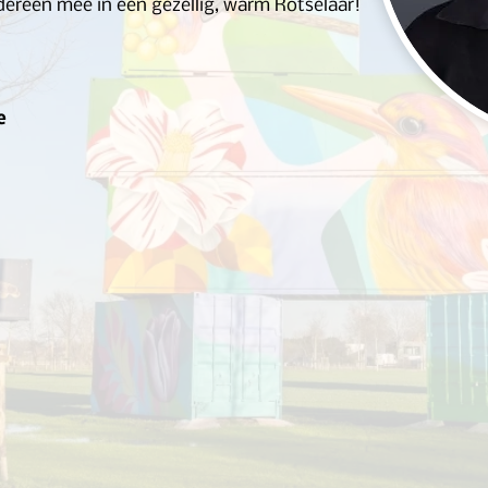
dereen mee in een gezellig, warm Rotselaar!
e