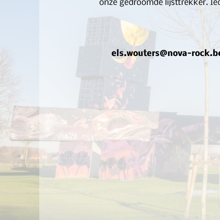
onze gedroomde lijsttrekker. Ie
els.wouters@nova-rock.b