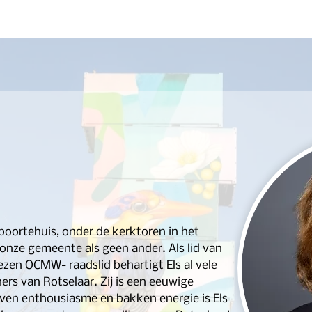
Waarom stemmen op ons?
Onze Line-Up
Actualitei
boortehuis, onder de kerktoren in het 
 onze gemeente als geen ander. Als lid van 
ezen OCMW- raadslid behartigt Els al vele 
ers van Rotselaar. Zij is een eeuwige 
ven enthousiasme en bakken energie is Els 