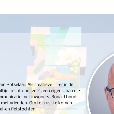
Waarom stemmen op ons?
Onze Line-Up
Actualitei
an Rotselaar. Als creatieve IT-er in de 
altijd 'recht door zee’ , een eigenschap die 
communicatie met inwoners. Ronald houdt 
 met vrienden. Om tot rust te komen 
el-en fietstochten.